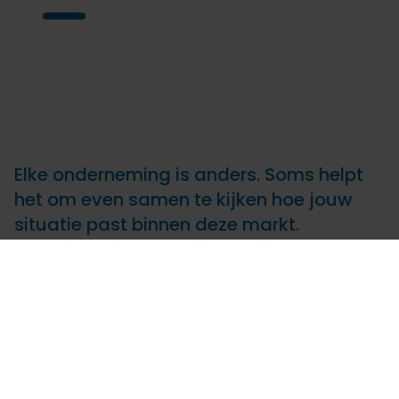
Elke onderneming is anders. Soms helpt
het om even samen te kijken hoe jouw
situatie past binnen deze markt.
Wil je weten hoe dit
voor jouw bedrijf
werkt?