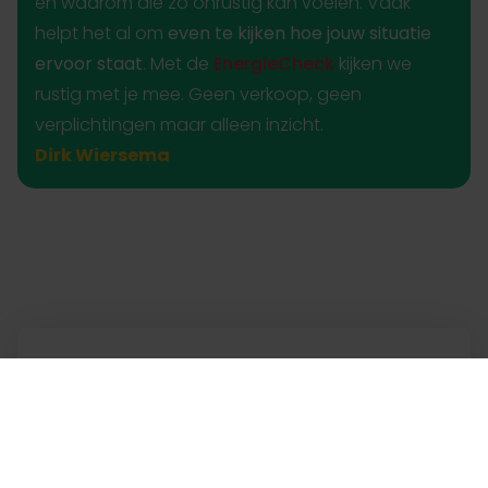
en waarom die zo onrustig kan voelen. Vaak
helpt het al om
even te kijken hoe jouw situatie
ervoor staat
. Met de
EnergieCheck
kijken we
rustig met je mee. Geen verkoop, geen
verplichtingen maar alleen inzicht.
Dirk Wiersema