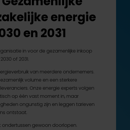
: Gezamenlijke
energie
zakelijke energie
zakelijke energie
Inzicht is begrijpen wat er gebeurt met
Fouten, risico’s en onverwachte kosten
zakelijke energie
verbruik, kosten, facturen en de
voorkomen.
Energiezaken uit handen nemen en
Kosten verlagen, kansen benutten en
Energie onderdeel maken van groei,
energiemarkt.
zorgen dat alles goed wordt geregeld.
energie slimmer sturen.
verduurzaming en toekomstplannen.
> Vragen? Bel ons op 074-2504552
2030 en 2031
> Vragen? Bel ons op 074-2504552
> Vragen? Bel ons op 074-2504552
> Vragen? Bel ons op 074-2504552
> Vragen? Bel ons op 074-2504552
 organisatie in voor de gezamenlijke inkoop
 2030 of 2031.
ergieverbruik van meerdere ondernemers.
ezamenlijk volume en een sterkere
eleveranciers. Onze energie experts volgen
atisch op één vast moment in, maar
heden ongunstig zijn en leggen tarieven
ns ontstaat.
jft ondertussen gewoon doorlopen.