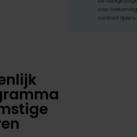
De huidige pagin
voor toekomstig
contract tijdens
nlijk
ogramma
mstige
ren