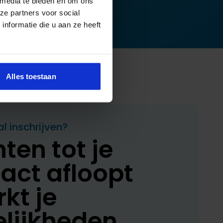
 media te bieden en om ons
ze partners voor social
nformatie die u aan ze heeft
Alles toestaan
 inschrijven?
en tot je
act afloopt
kt je
lijkheden