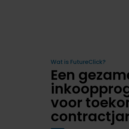
Wat is FutureClick?
Een gezame
inkooppr
voor toeko
contractja