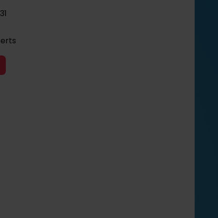
31
perts