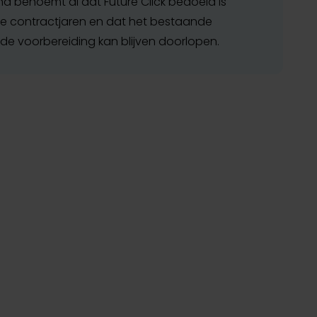
a benoemt al dat Future Click bedoeld is
e contractjaren en dat het bestaande
 de voorbereiding kan blijven doorlopen.