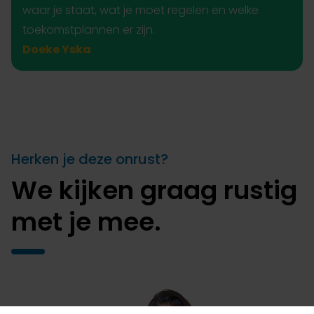
waar je staat, wat je moet regelen en welke
toekomstplannen er zijn.
Doeke Yska
Herken je deze onrust?
We kijken graag rustig
met je mee.