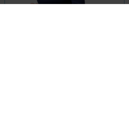
Laat je
terugbellen
De echte vraag is niet: welk contract is “het
beste”. De juiste vraag is: welk
energiecontract past bij míjn bedrijf, mijn
teruglevering en mijn risicobereidheid?
Daarom werken wij niet met
standaardadviezen, maar met
persoonlijke begeleiding.
Laat je terugbellen door een expert. Binnen