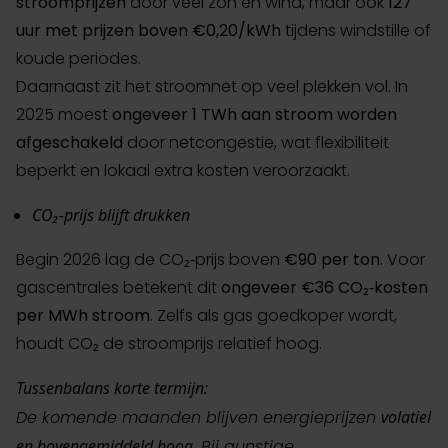
stroomprijzen
door veel zon en wind, maar ook
127
uur met prijzen boven €0,20/kWh
tijdens windstille of
koude periodes.
Daarnaast zit het stroomnet op veel plekken vol. In
2025 moest
ongeveer 1 TWh aan stroom worden
afgeschakeld
door netcongestie, wat flexibiliteit
beperkt en lokaal extra kosten veroorzaakt.
CO₂‑prijs blijft drukken
Begin 2026 lag de CO₂‑prijs boven
€90 per ton
. Voor
gascentrales betekent dit
ongeveer €36 CO₂‑kosten
per MWh stroom
. Zelfs als gas goedkoper wordt,
houdt CO₂ de stroomprijs relatief hoog.
Tussenbalans korte termijn:
De komende maanden blijven energieprijzen
volatiel
en bovengemiddeld hoog
. Bij gunstige