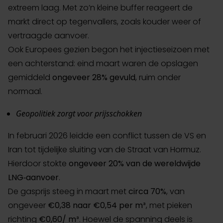
extreem laag. Met zo’n kleine buffer reageert de
markt direct op tegenvallers, zoals kouder weer of
vertraagde aanvoer.
Ook Europees gezien begon het injectieseizoen met
een achterstand: eind maart waren de opslagen
gemiddeld
ongeveer 28% gevuld
, ruim onder
normaal.
Geopolitiek zorgt voor prijsschokken
In februari 2026 leidde een conflict tussen de VS en
Iran tot tijdelijke sluiting van de Straat van Hormuz.
Hierdoor stokte
ongeveer 20% van de wereldwijde
LNG‑aanvoer
.
De gasprijs steeg in maart met
circa 70%
, van
ongeveer
€0,38 naar €0,54 per m³
, met pieken
richting
€0,60/ m³
. Hoewel de spanning deels is