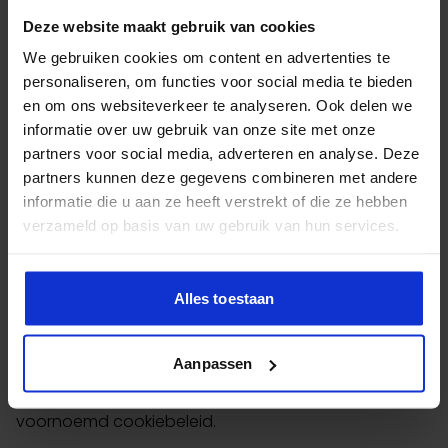
totdat u uw toestemming daarvoor op enig moment
Deze website maakt gebruik van cookies
intrekt, in welk geval wij binnen één maand de op
basis van die toestemming bewaarde informatie
We gebruiken cookies om content en advertenties te
personaliseren, om functies voor social media te bieden
zullen verwijderen, tenzij langer bewaren daarvan
en om ons websiteverkeer te analyseren. Ook delen we
voor een ander doeleinde noodzakelijk en op grond
informatie over uw gebruik van onze site met onze
van een andere in dit privacy statement beschreven
partners voor social media, adverteren en analyse. Deze
privacyrechtelijke grondslag gerechtvaardigd is.
partners kunnen deze gegevens combineren met andere
Persoonsgegevens die noodzakelijk zijn om te
informatie die u aan ze heeft verstrekt of die ze hebben
voldoen aan onze fiscale bewaarplichten bewaren
verzameld op basis van uw gebruik van hun services.
wij gedurende 7 jaar, te rekenen vanaf het moment
dat die persoonsgegevens niet meer noodzakelijk
Alles toestaan
zijn voor onze bedrijfsvoering. Door cookies
verzamelde gegevens verwijderen wij zodra die voor
de verbetering van de website niet meer relevant zijn.
Aanpassen
Meer specifieke informatie daarover vindt u in
voornoemd cookiebeleid.